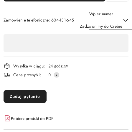
Wpisz numer
Zamówienie telefoniczne: 604-131-645
Zadzwonimy do Ciebie
Dostępność
,
Wyślij
płatność
i
Wysyłka w ciągu:
24 godziny
dostawa
Cena przesyłki:
0
Zadaj pytanie
Pobierz produkt do PDF