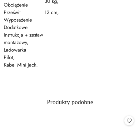
30 kg,
Obciążenie
Prześwit
12 cm,
Wyposażenie
Dodatkowe
Instrukcja + zestaw
montażowy,
Ładowarka
Pilot,
Kabel Mini Jack.
Produkty
Produkty podobne
Pomiń karuzelę produktów
o
statusie: