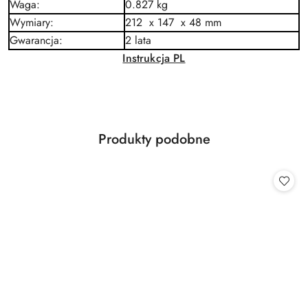
Waga
:
0.827 kg
Wymiary
:
212 x 147 x 48 mm
Gwarancja
:
2 lata
Instrukcja PL
Produkty
Produkty podobne
Pomiń karuzelę produktów
o
statusie: