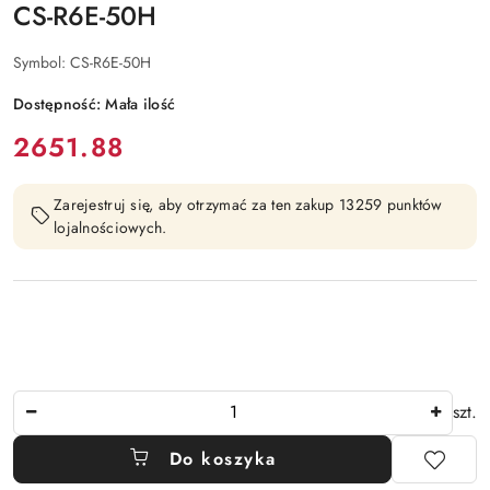
CS-R6E-50H
Symbol:
CS-R6E-50H
Dostępność:
Mała ilość
cena:
2651.88
Zarejestruj się, aby otrzymać za ten zakup 13259 punktów
lojalnościowych.
Ilość
szt.
Do koszyka