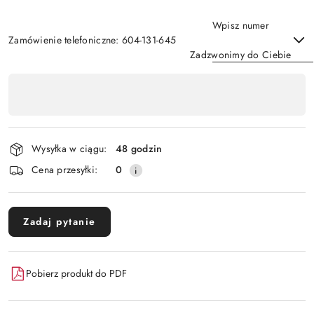
Wpisz numer
Zamówienie telefoniczne: 604-131-645
Zadzwonimy do Ciebie
Dostępność
,
Wyślij
płatność
i
Wysyłka w ciągu:
48 godzin
dostawa
Cena przesyłki:
0
Zadaj pytanie
Pobierz produkt do PDF