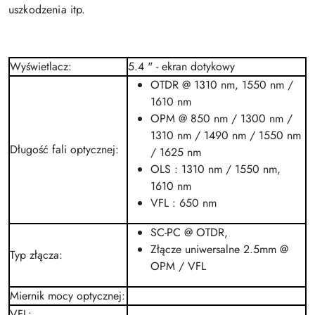
uszkodzenia itp.
Wyświetlacz
:
5.4 " - ekran dotykowy
OTDR @ 1310 nm, 1550 nm /
1610 nm
OPM @ 850 nm / 1300 nm /
1310 nm / 1490 nm / 1550 nm
Długość fali optycznej
:
/ 1625 nm
OLS : 1310 nm / 1550 nm,
1610 nm
VFL : 650 nm
SC-PC @ OTDR,
Złącze uniwersalne 2.5mm @
Typ złącza
:
OPM / VFL
Miernik mocy optycznej
:
VFL
: