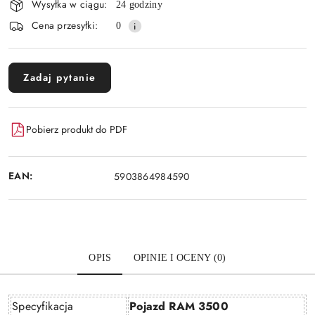
Wysyłka w ciągu:
24 godziny
dostawa
Cena przesyłki:
0
Zadaj pytanie
Pobierz produkt do PDF
EAN:
5903864984590
OPIS
OPINIE I OCENY (0)
Specyfikacja
Pojazd RAM 3500