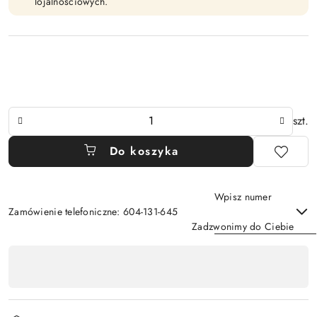
lojalnościowych.
Ilość
szt.
Do koszyka
Wpisz numer
Zamówienie telefoniczne: 604-131-645
Zadzwonimy do Ciebie
Dostępność
,
Wyślij
płatność
i