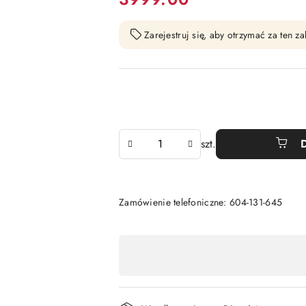
Zarejestruj się, aby otrzymać za ten 
Ilość
szt.
Zamówienie telefoniczne: 604-131-645
Dostępność
,
płatność