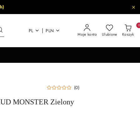
h)
|
PL
PLN
Moje konto
Ulubione
Koszyk
(0)
 MUD MONSTER Zielony