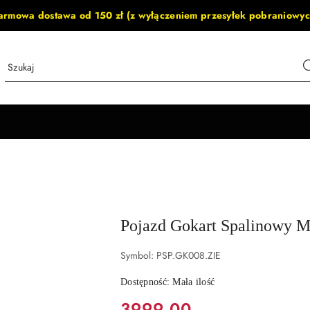
armowa dostawa od 150 zł (z wyłączeniem przesyłek pobraniowyc
Pojazd Gokart Spalinowy
Symbol:
PSP.GK008.ZIE
Dostępność:
Mała ilość
cena:
3999.00