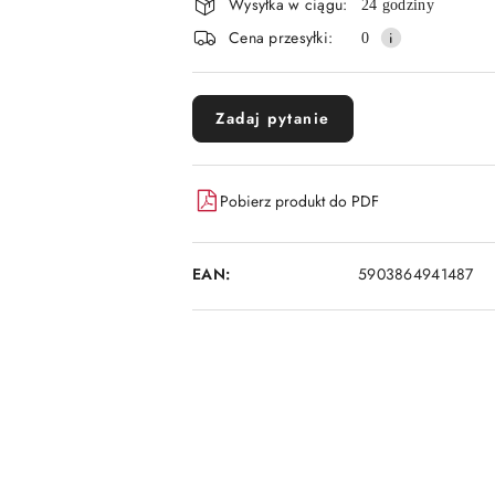
Wysyłka w ciągu:
i
24 godziny
Cena przesyłki:
0
dostawa
Zadaj pytanie
Pobierz produkt do PDF
EAN:
5903864941487