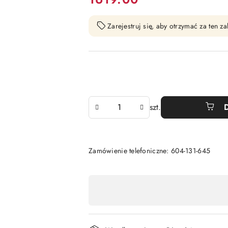
Zarejestruj się, aby otrzymać za ten 
Ilość
szt.
Zamówienie telefoniczne: 604-131-645
Dostępność
,
płatność