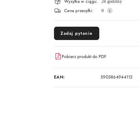
Wysyłka w ciągu:
i
24 godziny
Cena przesyłki:
0
dostawa
Zadaj pytanie
Pobierz produkt do PDF
EAN:
5903864944112