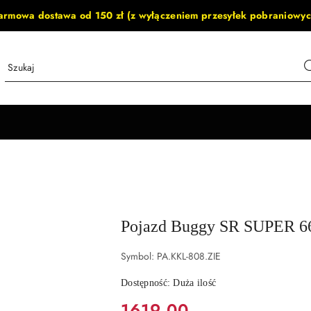
armowa dostawa od 150 zł (z wyłączeniem przesyłek pobraniowyc
Pojazd Buggy SR SUPER 66
Symbol:
PA.KKL-808.ZIE
Dostępność:
Duża ilość
cena:
1619.00