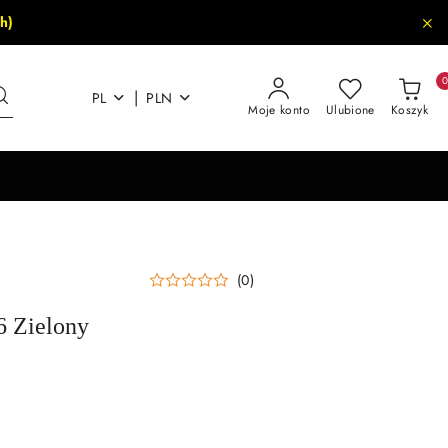
h)
|
PL
PLN
Moje konto
Ulubione
Koszyk
(0)
 Zielony