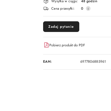
i
Wysyłka w ciągu:
48 godzin
dostawa
Cena przesyłki:
0
Zadaj pytanie
Pobierz produkt do PDF
EAN:
6977806885961