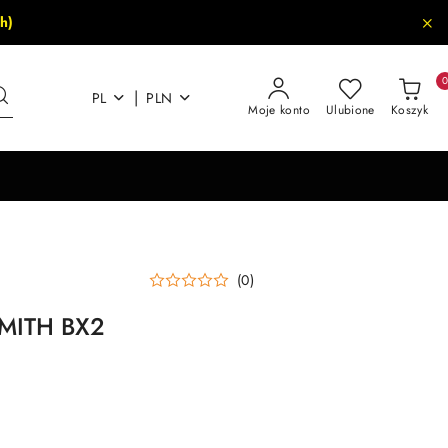
h)
|
PL
PLN
Moje konto
Ulubione
Koszyk
(0)
SMITH BX2