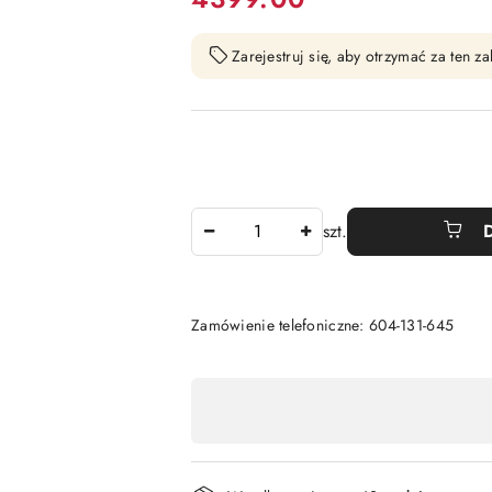
Zarejestruj się, aby otrzymać za ten 
Ilość
szt.
Zamówienie telefoniczne: 604-131-645
Dostępność
,
płatność