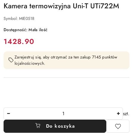
Kamera termowizyjna Uni-T UTi722M
Symbol:
MIE0518
Dostępność:
Mała ilość
cena:
1428.90
Zarejestruj się, aby otrzymać za ten zakup 7145 punktów
lojalnościowych.
Ilość
szt.
Do koszyka