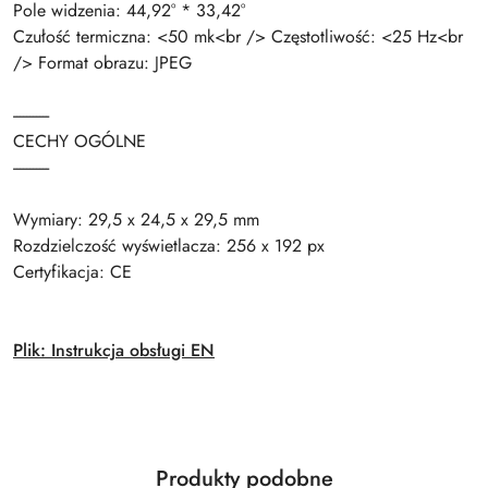
Pole widzenia: 44,92° * 33,42°
Czułość termiczna: <50 mk<br /> Częstotliwość: <25 Hz<br
/> Format obrazu: JPEG
-----------
CECHY OGÓLNE
-----------
Wymiary: 29,5 x 24,5 x 29,5 mm
Rozdzielczość wyświetlacza: 256 x 192 px
Certyfikacja: CE
Plik: Instrukcja obsługi EN
Produkty
Produkty podobne