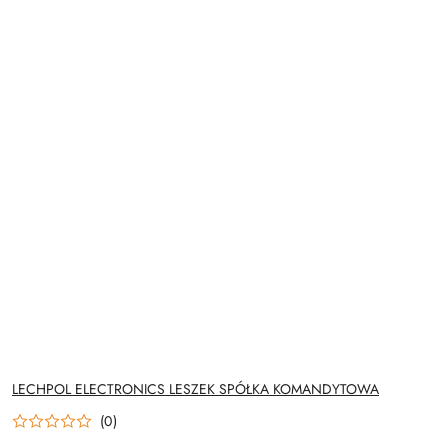
NAZWA
LECHPOL ELECTRONICS LESZEK SPÓŁKA KOMANDYTOWA
PRODUCENTA:
(0)