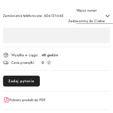
Wpisz numer
Zamówienie telefoniczne: 604-131-645
Zadzwonimy do Ciebie
Dostępność
,
Wyślij
płatność
i
Wysyłka w ciągu:
48 godzin
dostawa
Cena przesyłki:
0
Zadaj pytanie
Pobierz produkt do PDF