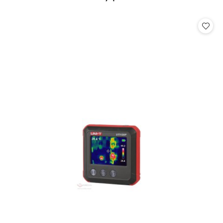
Pomiń karuzelę produktów
o
statusie: