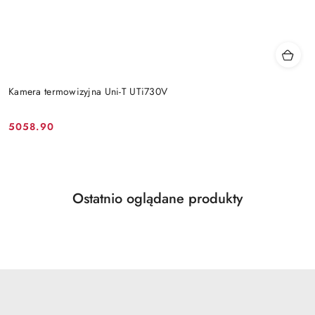
Kamera termowizyjna Uni-T UTi730V
5058.90
Cena:
Produkty
Ostatnio oglądane produkty
Pomiń karuzelę produktów
o
statusie: