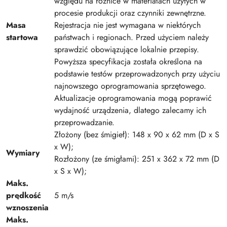
względu na różnice w materiałach użytych w
procesie produkcji oraz czynniki zewnętrzne.
Masa
Rejestracja nie jest wymagana w niektórych
startowa
państwach i regionach. Przed użyciem należy
sprawdzić obowiązujące lokalnie przepisy.
Powyższa specyfikacja została określona na
podstawie testów przeprowadzonych przy użyciu
najnowszego oprogramowania sprzętowego.
Aktualizacje oprogramowania mogą poprawić
wydajność urządzenia, dlatego zalecamy ich
przeprowadzanie.
Złożony (bez śmigieł): 148 x 90 x 62 mm (D x S
x W);
Wymiary
Rozłożony (ze śmigłami): 251 x 362 x 72 mm (D
x S x W);
Maks.
prędkość
5 m/s
wznoszenia
Maks.