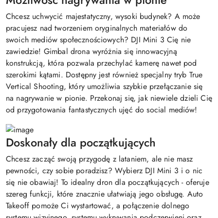
Możliwość nagrywania w pionie
Chcesz uchwycić majestatyczny, wysoki budynek? A może
pracujesz nad tworzeniem oryginalnych materiałów do
swoich mediów społecznościowych? DJI Mini 3 Cię nie
zawiedzie! Gimbal drona wyróżnia się innowacyjną
konstrukcją, która pozwala przechylać kamerę nawet pod
szerokimi kątami. Dostępny jest również specjalny tryb True
Vertical Shooting, który umożliwia szybkie przełączanie się
na nagrywanie w pionie. Przekonaj się, jak niewiele dzieli Cię
od przygotowania fantastycznych ujęć do social mediów!
Doskonały dla początkujących
Chcesz zacząć swoją przygodę z lataniem, ale nie masz
pewności, czy sobie poradzisz? Wybierz DJI Mini 3 i o nic
się nie obawiaj! To idealny dron dla początkujących - oferuje
szereg funkcji, które znacznie ułatwiają jego obsługę. Auto
Takeoff pomoże Ci wystartować, a połączenie dolnego
systemu wizyjnego, systemu wykrywania podczerwieni oraz