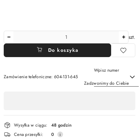
Ilość
szt.
Do koszyka
Wpisz numer
Zamówienie telefoniczne: 604-131-645
Zadzwonimy do Ciebie
Dostępność
,
Wyślij
płatność
i
Wysyłka w ciągu:
48 godzin
dostawa
Cena przesyłki:
0