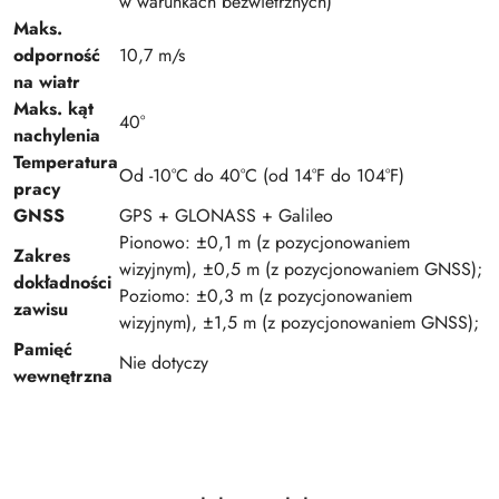
w warunkach bezwietrznych)
Maks.
odporność
10,7 m/s
na wiatr
Maks. kąt
40°
nachylenia
Temperatura
Od -10°C do 40°C (od 14°F do 104°F)
pracy
GNSS
GPS + GLONASS + Galileo
Pionowo: ±0,1 m (z pozycjonowaniem
Zakres
wizyjnym), ±0,5 m (z pozycjonowaniem GNSS);
dokładności
Poziomo: ±0,3 m (z pozycjonowaniem
zawisu
wizyjnym), ±1,5 m (z pozycjonowaniem GNSS);
Pamięć
Nie dotyczy
wewnętrzna