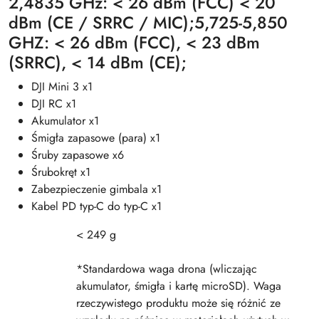
2,4835 GHz: < 26 dBm (FCC) < 20
dBm (CE / SRRC / MIC);5,725-5,850
GHZ: < 26 dBm (FCC), < 23 dBm
(SRRC), < 14 dBm (CE);
DJI Mini 3 x1
DJI RC x1
Akumulator x1
Śmigła zapasowe (para) x1
Śruby zapasowe x6
Śrubokręt x1
Zabezpieczenie gimbala x1
Kabel PD typ-C do typ-C x1
< 249 g
*Standardowa waga drona (wliczając
akumulator, śmigła i kartę microSD). Waga
rzeczywistego produktu może się różnić ze