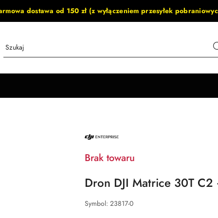
armowa dostawa od 150 zł (z wyłączeniem przesyłek pobraniowyc
NAZWA
PRODUCENTA:
DJI
ENTERPRISE
Brak towaru
Dron DJI Matrice 30T C2 
Symbol:
23817-0