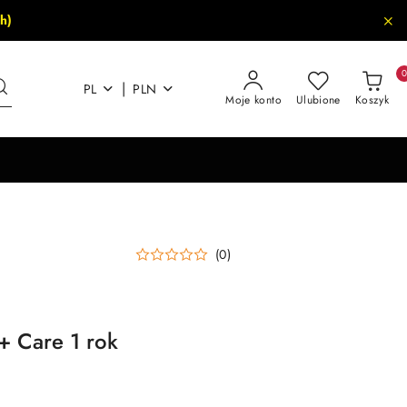
h)
|
PL
PLN
Moje konto
Ulubione
Koszyk
(0)
+ Care 1 rok