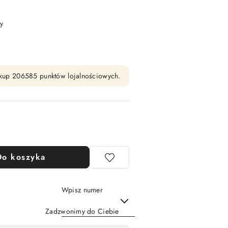
y
zakup 206585 punktów lojalnościowych.
Do koszyka
Wpisz numer
Zadzwonimy do Ciebie
Wyślij