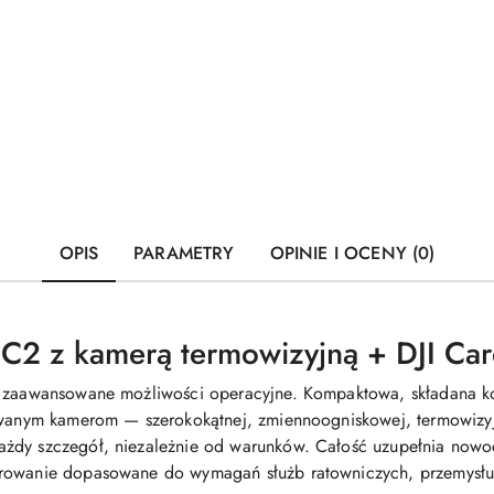
OPIS
PARAMETRY
OPINIE I OCENY (0)
 C2 z kamerą termowizyjną + DJI Car
i zaawansowane możliwości operacyjne. Kompaktowa, składana ko
rowanym kamerom — szerokokątnej, zmiennoogniskowej, termowizyj
dy szczegół, niezależnie od warunków. Całość uzupełnia nowocze
rowanie dopasowane do wymagań służb ratowniczych, przemysłu 