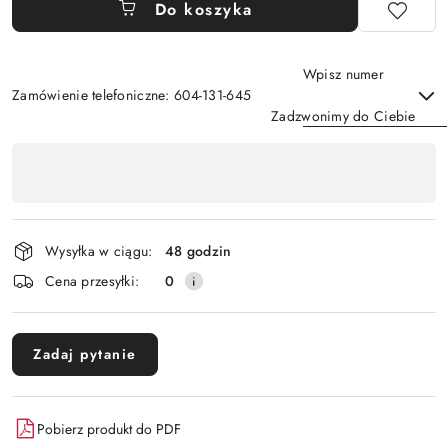
Do koszyka
Wpisz numer
Zamówienie telefoniczne: 604-131-645
Zadzwonimy do Ciebie
Dostępność
,
Wyślij
płatność
i
Wysyłka w ciągu:
48 godzin
dostawa
Cena przesyłki:
0
Zadaj pytanie
Pobierz produkt do PDF