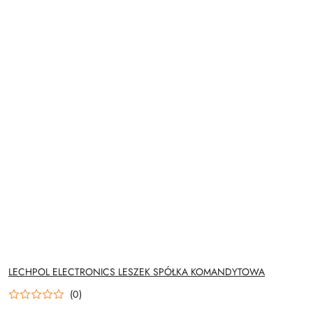
NAZWA
LECHPOL ELECTRONICS LESZEK SPÓŁKA KOMANDYTOWA
PRODUCENTA:
(0)