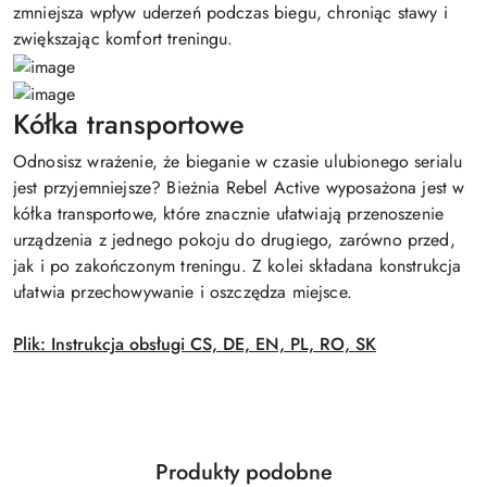
zmniejsza wpływ uderzeń podczas biegu, chroniąc stawy i
zwiększając komfort treningu.
Kółka transportowe
Odnosisz wrażenie, że bieganie w czasie ulubionego serialu
jest przyjemniejsze? Bieżnia Rebel Active wyposażona jest w
kółka transportowe, które znacznie ułatwiają przenoszenie
urządzenia z jednego pokoju do drugiego, zarówno przed,
jak i po zakończonym treningu. Z kolei składana konstrukcja
ułatwia przechowywanie i oszczędza miejsce.
Plik: Instrukcja obsługi CS, DE, EN, PL, RO, SK
Produkty
Produkty podobne
Pomiń karuzelę produktów