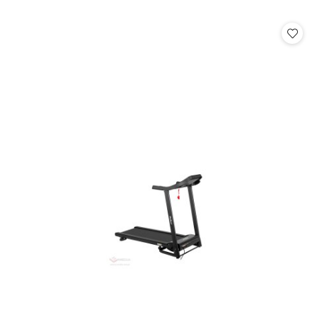
o
statusie: