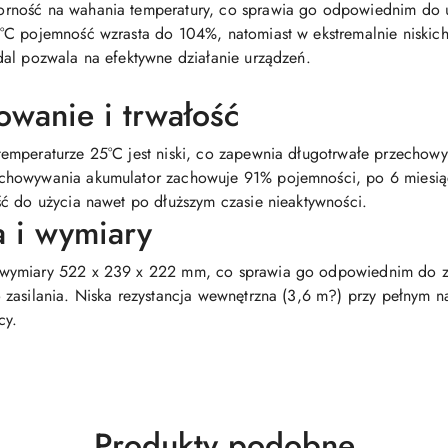
rność na wahania temperatury, co sprawia go odpowiednim do 
C pojemność wzrasta do 104%, natomiast w ekstremalnie niskich 
al pozwala na efektywne działanie urządzeń.
owanie i trwałość
emperaturze 25°C jest niski, co zapewnia długotrwałe przechow
chowywania akumulator zachowuje 91% pojemności, po 6 miesi
ć do użycia nawet po dłuższym czasie nieaktywności.
a i wymiary
wymiary 522 x 239 x 222 mm, co sprawia go odpowiednim do za
 zasilania. Niska rezystancja wewnętrzna (3,6 m?) przy pełnym 
cy.
Produkty
Produkty podobne