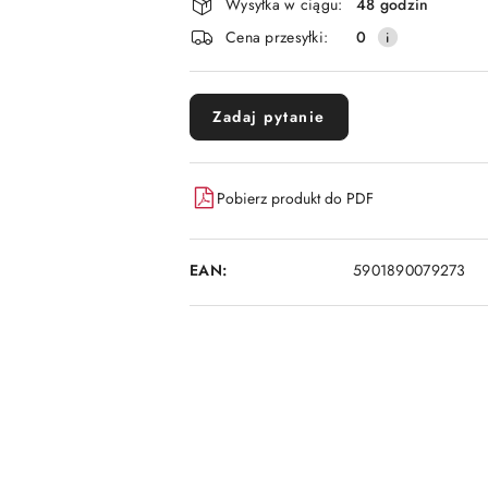
i
Wysyłka w ciągu:
48 godzin
dostawa
Cena przesyłki:
0
Zadaj pytanie
Pobierz produkt do PDF
EAN:
5901890079273