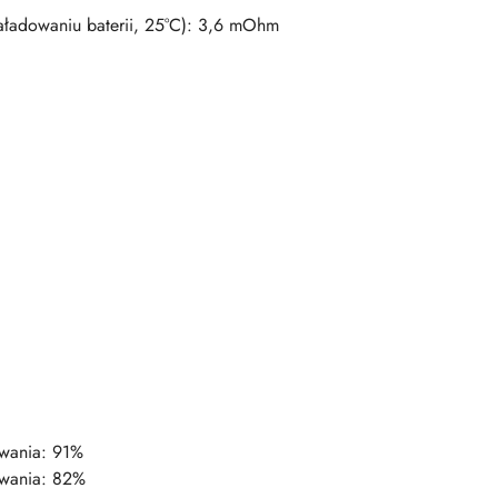
aładowaniu baterii, 25°C): 3,6 mOhm
wania: 91%
ywania: 82%