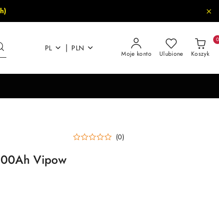
h)
|
PL
PLN
Moje konto
Ulubione
Koszyk
(0)
200Ah Vipow