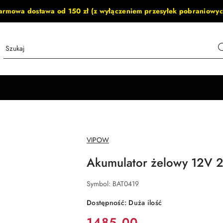
armowa dostawa od 150 zł (z wyłączeniem przesyłek pobraniowyc
NAZWA
VIPOW
PRODUCENTA:
Akumulator żelowy 12V 
Symbol:
BAT0419
Dostępność:
Duża ilość
cena:
1485.00