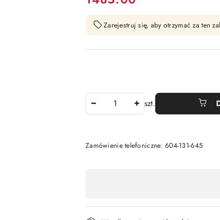
Zarejestruj się, aby otrzymać za ten 
Ilość
szt.
Zamówienie telefoniczne: 604-131-645
Dostępność
,
płatność