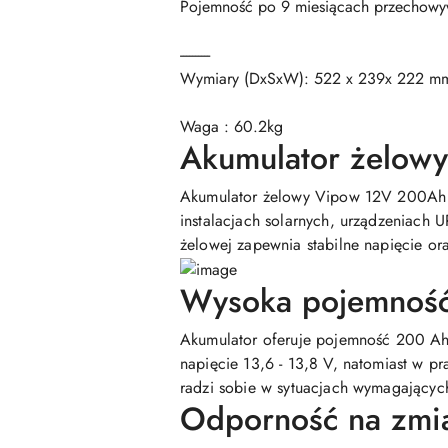
Pojemność po 9 miesiącach przechow
----------
Wymiary (DxSxW): 522 x 239x 222 m
Waga : 60.2kg
Akumulator żelow
Akumulator żelowy Vipow 12V 200Ah to
instalacjach solarnych, urządzeniach 
żelowej zapewnia stabilne napięcie ora
Wysoka pojemność 
Akumulator oferuje pojemność 200 Ah 
napięcie 13,6 - 13,8 V, natomiast w pr
radzi sobie w sytuacjach wymagających
Odporność na zmia