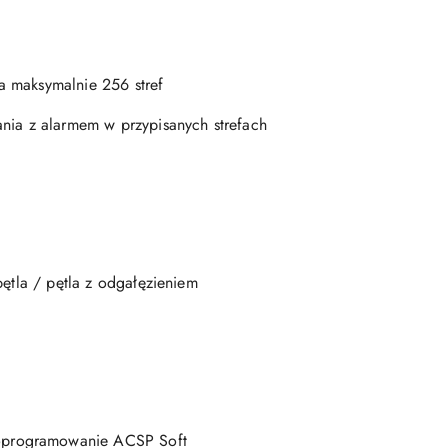
a maksymalnie 256 stref
ania z alarmem w przypisanych strefach
pętla / pętla z odgałęzieniem
 oprogramowanie ACSP Soft