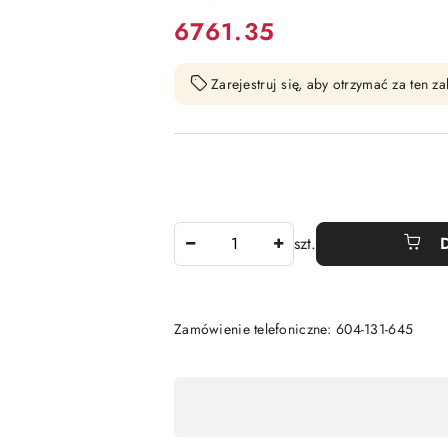
cena:
6761.35
Zarejestruj się, aby otrzymać za ten 
Ilość
szt.
Zamówienie telefoniczne: 604-131-645
Dostępność
,