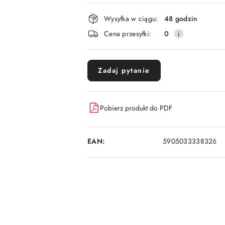
płatność
i
Wysyłka w ciągu:
48 godzin
dostawa
Cena przesyłki:
0
Zadaj pytanie
Pobierz produkt do PDF
EAN:
5905033338326