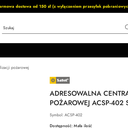
armowa dostawa od 150 zł (z wyłączeniem przesyłek pobraniowyc
lizacji pożarowej
NAZWA
PRODUCENTA:
SATEL
ADRESOWALNA CENTRA
POŻAROWEJ ACSP-402 
Symbol:
ACSP-402
Dostępność:
Mała ilość