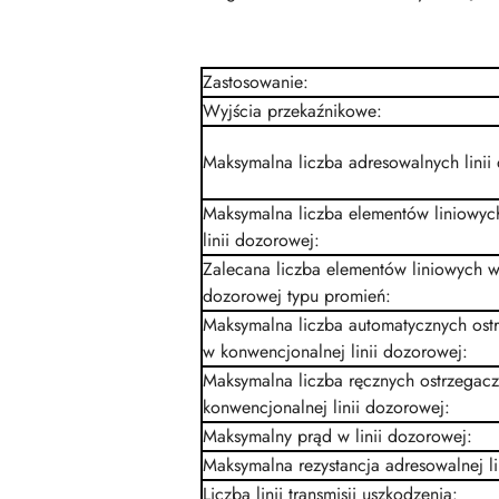
Zastosowanie
:
Wyjścia przekaźnikowe
:
Maksymalna liczba adresowalnych lini
Maksymalna liczba elementów liniowyc
linii dozorowej
:
Zalecana liczba elementów liniowych w 
dozorowej typu promień
:
Maksymalna liczba automatycznych ostr
w konwencjonalnej linii dozorowej
:
Maksymalna liczba ręcznych ostrzegac
konwencjonalnej linii dozorowej
:
Maksymalny prąd w linii dozorowej
:
Maksymalna rezystancja adresowalnej li
Liczba linii transmisji uszkodzenia
: