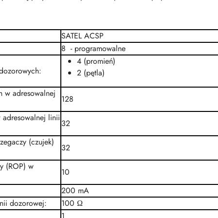
SATEL ACSP
8 - programowalne
4 (promień)
i dozorowych
:
2 (pętla)
h w adresowalnej
128
adresowalnej linii
32
zegaczy (czujek)
32
zy (ROP) w
10
200 mA
nii dozorowej
:
100 Ω
1