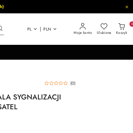
h)
|
PL
PLN
Moje konto
Ulubione
Koszyk
(0)
LA SYGNALIZACJI
SATEL