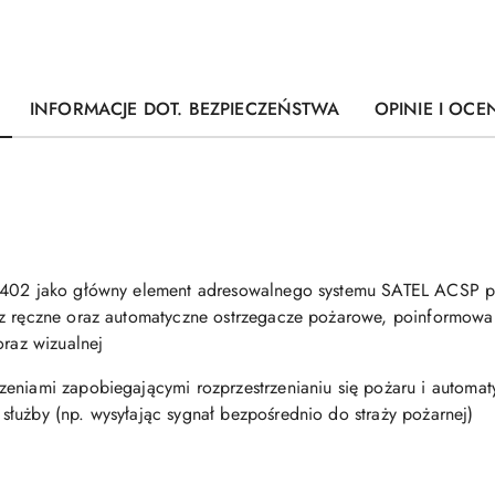
INFORMACJE DOT. BEZPIECZEŃSTWA
OPINIE I OCEN
P-402 jako główny element adresowalnego systemu SATEL ACSP p
ez ręczne oraz automatyczne ostrzegacze pożarowe, poinformowan
oraz wizualnej
zeniami zapobiegającymi rozprzestrzenianiu się pożaru i automa
łużby (np. wysyłając sygnał bezpośrednio do straży pożarnej)