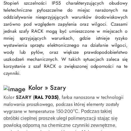
Stopień szczelności IP55 charakteryzujących obudowy
teletechniczne pyłoszczelne do miejsc narażonych na
oddziaływanie niesprzyjających warunków środowiskowych
zarówno pod względem zapylenia oraz wilgoci. Czasami
jednak szafy RACK mogą być umieszczone w miejscach o
mniej sprzyjających warunkach, gdzie istnieje ryzyko
wystawienia sprzętu elektronicznego na działanie wilgoci,
wody lub pyłów, oraz większe prawdopodobieństwo
uszkodzeń mechanicznych. W takich sytuacjach zaleca się
korzystanie z szaf RACK o zwiększonej odporności na te
czynniki.
Kolor » Szary
Kolor
SZARY
(
RAL 7035)
, farba nanoszona w technologii
malowania proszkowego, podczas której elementy zostały
wygrzane w temperaturze 150-200
°C. Podczas takiej
obróbki cieplnej proszek uległ polimeryzacji stając się
powłoką odporną na chemiczne czynniki zewnętrzne,