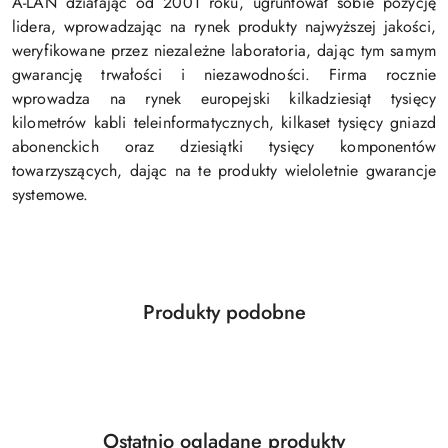
A-LAN działając od 2001 roku, ugruntował sobie pozycję
lidera, wprowadzając na rynek produkty najwyższej jakości,
weryfikowane przez niezależne laboratoria, dając tym samym
gwarancję trwałości i niezawodności. Firma rocznie
wprowadza na rynek europejski kilkadziesiąt tysięcy
kilometrów kabli teleinformatycznych, kilkaset tysięcy gniazd
abonenckich oraz dziesiątki tysięcy komponentów
towarzyszących, dając na te produkty wieloletnie gwarancje
systemowe.
Produkty
Produkty podobne
Pomiń karuzelę produktów
o
statusie:
Produkty
Ostatnio oglądane produkty