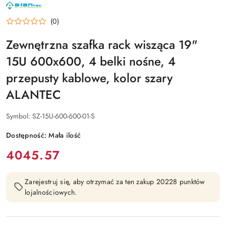
NAZWA
PRODUCENTA:
ALANTEC
(0)
Zewnętrzna szafka rack wisząca 19"
15U 600x600, 4 belki nośne, 4
przepusty kablowe, kolor szary
ALANTEC
Symbol:
SZ-15U-600-600-01-S
Dostępność:
Mała ilość
cena:
4045.57
Zarejestruj się, aby otrzymać za ten zakup 20228 punktów
lojalnościowych.