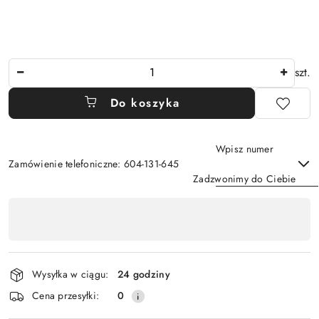
Ilość
szt.
Do koszyka
Wpisz numer
Zamówienie telefoniczne: 604-131-645
Zadzwonimy do Ciebie
Dostępność
,
Wyślij
płatność
i
Wysyłka w ciągu:
24 godziny
dostawa
Cena przesyłki:
0