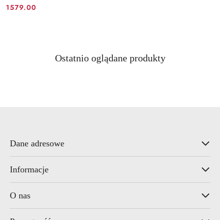
1579.00
Cena:
Produkty
Ostatnio oglądane produkty
Pomiń karuzelę produktów
o
statusie:
Dane adresowe
Informacje
O nas