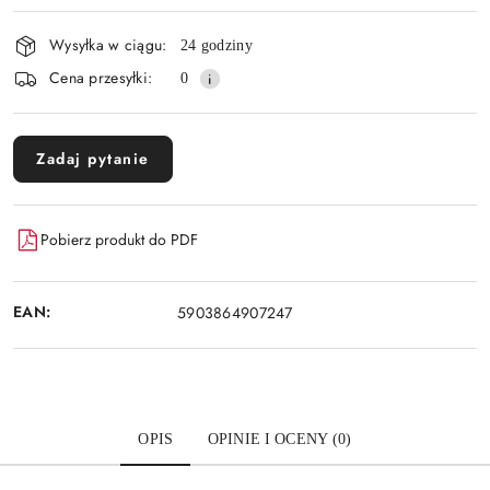
płatność
i
Wysyłka w ciągu:
24 godziny
dostawa
Cena przesyłki:
0
Zadaj pytanie
Pobierz produkt do PDF
EAN:
5903864907247
OPIS
OPINIE I OCENY (0)