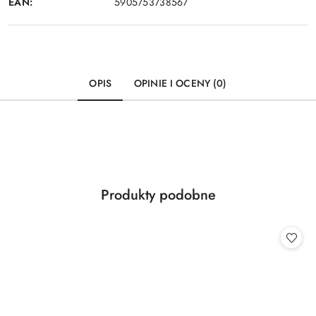
EAN:
5905753738567
OPIS
OPINIE I OCENY (0)
Produkty
Produkty podobne
Pomiń karuzelę produktów
o
statusie: