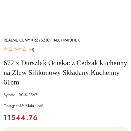
NAZWA
REALNE CENY KRZYSZTOF ALCHIMIONEK
PRODUCENTA:
(0)
672 x Durszlak Ociekacz Cedzak kuchenny
na Zlew Silikonowy Składany Kuchenny
61cm
Symbol:
RC-K-2567
Dostępność:
Mała ilość
cena:
11544.76