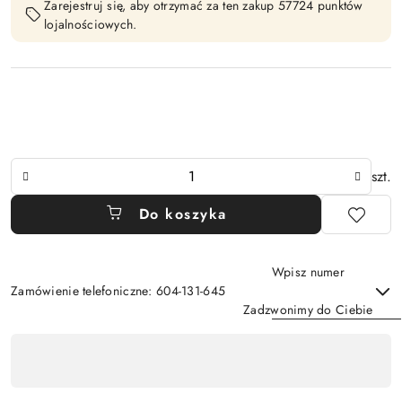
Zarejestruj się, aby otrzymać za ten zakup 57724 punktów
lojalnościowych.
Ilość
szt.
Do koszyka
Wpisz numer
Zamówienie telefoniczne: 604-131-645
Zadzwonimy do Ciebie
Dostępność
,
Wyślij
płatność