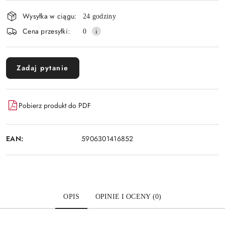
i
Wysyłka w ciągu:
24 godziny
dostawa
Cena przesyłki:
0
Zadaj pytanie
Pobierz produkt do PDF
EAN:
5906301416852
OPIS
OPINIE I OCENY (0)