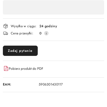
Dostępność
,
Wyślij
płatność
i
Wysyłka w ciągu:
24 godziny
dostawa
Cena przesyłki:
0
Zadaj pytanie
Pobierz produkt do PDF
EAN:
5906301430117