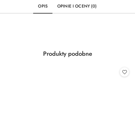
OPIS
OPINIE I OCENY (0)
Produkty
Produkty podobne
Pomiń karuzelę produktów
o
statusie: